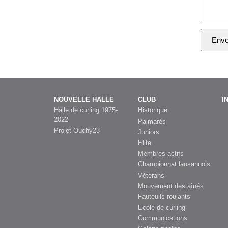
NOUVELLE HALLE
CLUB
I
Halle de curling 1975-
Historique
2022
Palmarès
Projet Ouchy23
Juniors
Elite
Membres actifs
Championnat lausannois
Vétérans
Mouvement des aînés
Fauteuils roulants
Ecole de curling
Communications