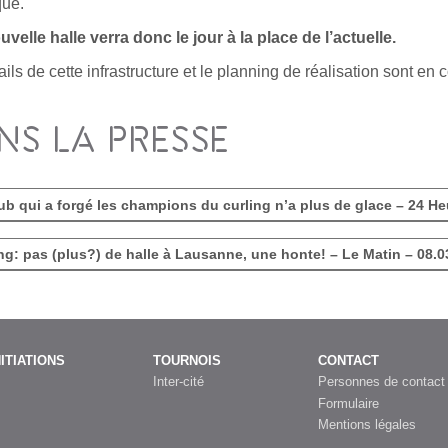
que.
velle halle verra donc le jour à la place de l’actuelle.
ils de cette infrastructure et le planning de réalisation sont en 
NS LA PRESSE
ub qui a forgé les champions du curling n’a plus de glace – 24 He
ng: pas (plus?) de halle à Lausanne, une honte! – Le Matin – 08.0
NITIATIONS
TOURNOIS
CONTACT
Inter-cité
Personnes de contact
Formulaire
Mentions légales