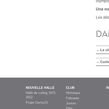
olympi
Une nou
Les déta
DA
Le cl
Curli
NOUVELLE HALLE
CLUB
I
Halle de curling 1975-
Historique
2022
Palmarès
Projet Ouchy23
Juniors
Elite