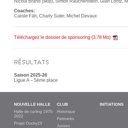
Nicola Brand (skip), Simon Rauchenstein, Gian Loritz,
Coaches:
Carole Fäh, Charly Suter, Michel Devaux
Téléchargez le dossier de sponsoring
(3.78 Mo)
RÉSULTATS
Saison 2025-26
Ligue A – 5ème place
NOUVELLE HALLE
CLUB
INITIATIONS
Halle de curling 1975-
Historique
2022
Palmarès
Projet Ouchy23
Juniors