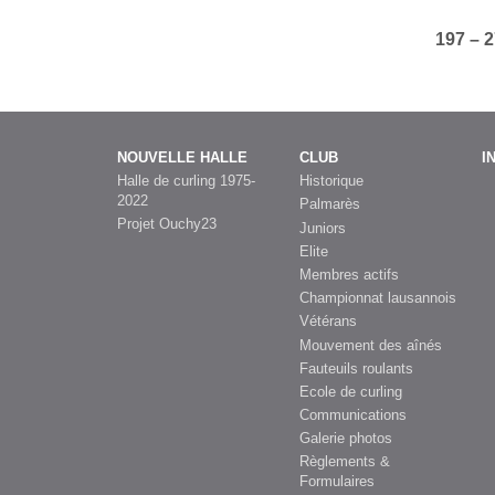
197 – 
NOUVELLE HALLE
CLUB
I
Halle de curling 1975-
Historique
2022
Palmarès
Projet Ouchy23
Juniors
Elite
Membres actifs
Championnat lausannois
Vétérans
Mouvement des aînés
Fauteuils roulants
Ecole de curling
Communications
Galerie photos
Règlements &
Formulaires