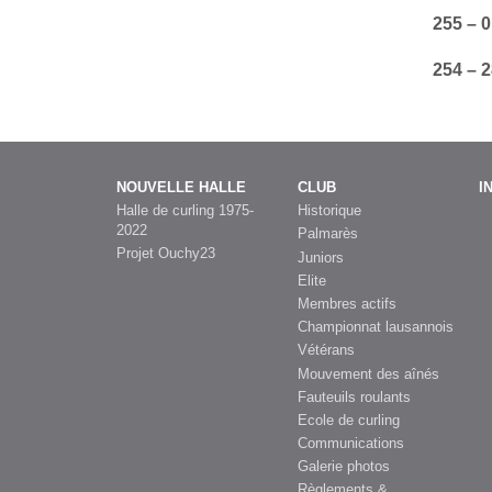
255 – 0
254 – 2
NOUVELLE HALLE
CLUB
I
Halle de curling 1975-
Historique
2022
Palmarès
Projet Ouchy23
Juniors
Elite
Membres actifs
Championnat lausannois
Vétérans
Mouvement des aînés
Fauteuils roulants
Ecole de curling
Communications
Galerie photos
Règlements &